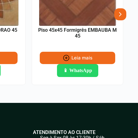
ORAO 45
Piso 45x45 Formigrês EMBAUBA M
45
Leia mais
📱 WhatsApp
ATENDIMENTO AO CLIENTE
Seg à Sex 08 às 17:30h / Sáb