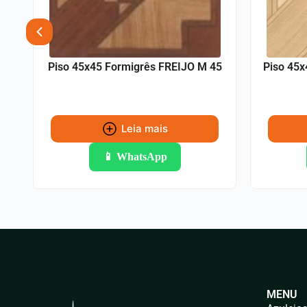
45
Piso 45x45 Formigrês FREIJO M 45
Piso 45x
Leia mais
📱 WhatsApp
MENU