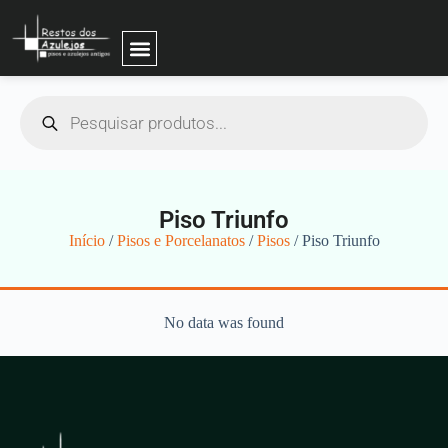
Piso Triunfo
Início
/
Pisos e Porcelanatos
/
Pisos
/ Piso Triunfo
No data was found